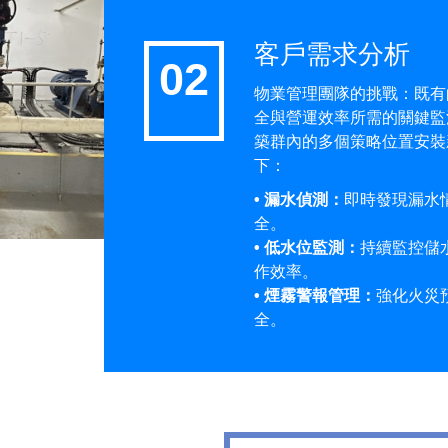
客戶需求分析
物業管理團隊的挑戰：既有
全與營運效率所需的關鍵監
築群內的多個策略位置安裝
下：
• 漏水偵測：
即時發現漏水
全。
• 低水位監測：
持續監控儲
作效率。
• 煙霧警報管理：
強化火災
全。