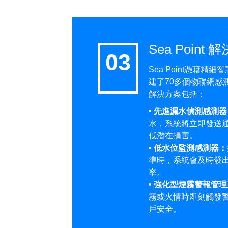
Sea Point
Sea Point憑藉
精細智
建了70多個物聯網感
解決方案包括：
• 先進漏水偵測感測器
水，系統將立即發送
低潛在損害。
• 低水位監測感測器：
準時，系統會及時發
率。
• 強化型煙霧警報管
霧或火情時即刻觸發
戶安全。